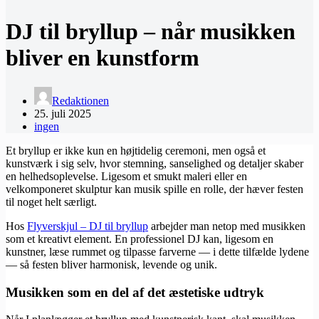
DJ til bryllup – når musikken
bliver en kunstform
Redaktionen
25. juli 2025
ingen
Et bryllup er ikke kun en højtidelig ceremoni, men også et
kunstværk i sig selv, hvor stemning, sanselighed og detaljer skaber
en helhedsoplevelse. Ligesom et smukt maleri eller en
velkomponeret skulptur kan musik spille en rolle, der hæver festen
til noget helt særligt.
Hos
​Flyverskjul – DJ til bryllup
arbejder man netop med musikken
som et kreativt element. En professionel DJ kan, ligesom en
kunstner, læse rummet og tilpasse farverne — i dette tilfælde lydene
— så festen bliver harmonisk, levende og unik.
Musikken som en del af det æstetiske udtryk