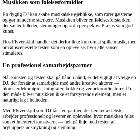
Musikken som følelsesformidler
En dygtig DJ kan skabe musikalske øjeblikke, som rører gæsterne
og gør minderne stærkere. Musikken bliver en følelsesforstærker,
der sætter billeder, stemninger og ord i perspektiv. Præcis som god
kunst.
Hos Flyverskjul handler det derfor ikke kun om at spille musik, men
om at iscenesætte festen som en oplevelse, hvor alle sanser
stimuleres.
En professionel samarbejdspartner
Når kunsten og festen skal gå hånd i hånd, er det vigtigt at vælge en
DJ, der forstår at samarbejde med andre kreative aktører —
blomsterdekoratører, fotografer, kokke og venuekoordinatorer. På
den måde bliver musikken ikke et forstyrrende element, men et
naturligt lag i helheden.
Med Flyverskjul som DJ får I en partner, der tænker æstetisk,
arbejder professionelt og leverer en oplevelse, hvor musikken føles
som et integreret kunstværk — helt på linje med resten af
brylluppets udsmykning og stemning.