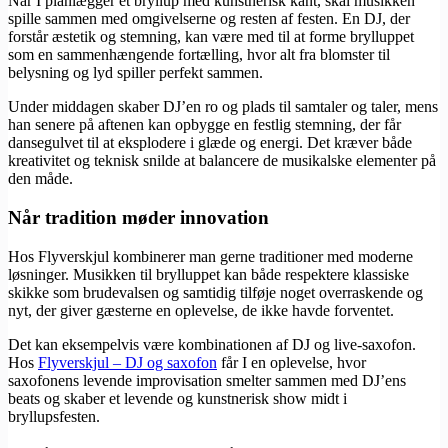
Når I planlægger et bryllup med kunstnerisk kant, skal musikken
spille sammen med omgivelserne og resten af festen. En DJ, der
forstår æstetik og stemning, kan være med til at forme brylluppet
som en sammenhængende fortælling, hvor alt fra blomster til
belysning og lyd spiller perfekt sammen.
Under middagen skaber DJ’en ro og plads til samtaler og taler, mens
han senere på aftenen kan opbygge en festlig stemning, der får
dansegulvet til at eksplodere i glæde og energi. Det kræver både
kreativitet og teknisk snilde at balancere de musikalske elementer på
den måde.
Når tradition møder innovation
Hos Flyverskjul kombinerer man gerne traditioner med moderne
løsninger. Musikken til brylluppet kan både respektere klassiske
skikke som brudevalsen og samtidig tilføje noget overraskende og
nyt, der giver gæsterne en oplevelse, de ikke havde forventet.
Det kan eksempelvis være kombinationen af DJ og live-saxofon.
Hos
​Flyverskjul – DJ og saxofon
får I en oplevelse, hvor
saxofonens levende improvisation smelter sammen med DJ’ens
beats og skaber et levende og kunstnerisk show midt i
bryllupsfesten.