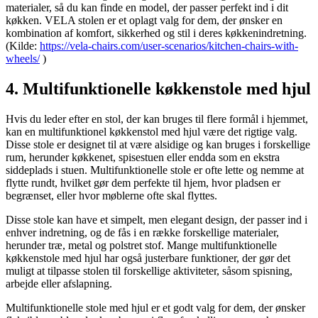
materialer, så du kan finde en model, der passer perfekt ind i dit
køkken. VELA stolen er et oplagt valg for dem, der ønsker en
kombination af komfort, sikkerhed og stil i deres køkkenindretning.
(Kilde:
https://vela-chairs.com/user-scenarios/kitchen-chairs-with-
wheels/
)
4. Multifunktionelle køkkenstole med hjul
Hvis du leder efter en stol, der kan bruges til flere formål i hjemmet,
kan en multifunktionel køkkenstol med hjul være det rigtige valg.
Disse stole er designet til at være alsidige og kan bruges i forskellige
rum, herunder køkkenet, spisestuen eller endda som en ekstra
siddeplads i stuen. Multifunktionelle stole er ofte lette og nemme at
flytte rundt, hvilket gør dem perfekte til hjem, hvor pladsen er
begrænset, eller hvor møblerne ofte skal flyttes.
Disse stole kan have et simpelt, men elegant design, der passer ind i
enhver indretning, og de fås i en række forskellige materialer,
herunder træ, metal og polstret stof. Mange multifunktionelle
køkkenstole med hjul har også justerbare funktioner, der gør det
muligt at tilpasse stolen til forskellige aktiviteter, såsom spisning,
arbejde eller afslapning.
Multifunktionelle stole med hjul er et godt valg for dem, der ønsker