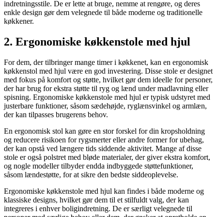
indretningsstile. De er lette at bruge, nemme at rengøre, og deres
enkle design gør dem velegnede til både moderne og traditionelle
køkkener.
2. Ergonomiske køkkenstole med hjul
For dem, der tilbringer mange timer i køkkenet, kan en ergonomisk
køkkenstol med hjul være en god investering. Disse stole er designet
med fokus på komfort og støtte, hvilket gør dem ideelle for personer,
der har brug for ekstra støtte til ryg og lænd under madlavning eller
spisning. Ergonomiske køkkenstole med hjul er typisk udstyret med
justerbare funktioner, såsom sædehøjde, ryglænsvinkel og armlæn,
der kan tilpasses brugerens behov.
En ergonomisk stol kan gøre en stor forskel for din kropsholdning
og reducere risikoen for rygsmerter eller andre former for ubehag,
der kan opstå ved længere tids siddende aktivitet. Mange af disse
stole er også polstret med bløde materialer, der giver ekstra komfort,
og nogle modeller tilbyder endda indbyggede støttefunktioner,
såsom lændestøtte, for at sikre den bedste siddeoplevelse.
Ergonomiske køkkenstole med hjul kan findes i både moderne og
klassiske designs, hvilket gør dem til et stilfuldt valg, der kan
integreres i enhver boligindretning. De er særligt velegnede til