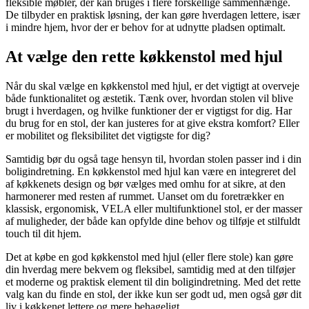
fleksible møbler, der kan bruges i flere forskellige sammenhænge.
De tilbyder en praktisk løsning, der kan gøre hverdagen lettere, især
i mindre hjem, hvor der er behov for at udnytte pladsen optimalt.
At vælge den rette køkkenstol med hjul
Når du skal vælge en køkkenstol med hjul, er det vigtigt at overveje
både funktionalitet og æstetik. Tænk over, hvordan stolen vil blive
brugt i hverdagen, og hvilke funktioner der er vigtigst for dig. Har
du brug for en stol, der kan justeres for at give ekstra komfort? Eller
er mobilitet og fleksibilitet det vigtigste for dig?
Samtidig bør du også tage hensyn til, hvordan stolen passer ind i din
boligindretning. En køkkenstol med hjul kan være en integreret del
af køkkenets design og bør vælges med omhu for at sikre, at den
harmonerer med resten af rummet. Uanset om du foretrækker en
klassisk, ergonomisk, VELA eller multifunktionel stol, er der masser
af muligheder, der både kan opfylde dine behov og tilføje et stilfuldt
touch til dit hjem.
Det at købe en god køkkenstol med hjul (eller flere stole) kan gøre
din hverdag mere bekvem og fleksibel, samtidig med at den tilføjer
et moderne og praktisk element til din boligindretning. Med det rette
valg kan du finde en stol, der ikke kun ser godt ud, men også gør dit
liv i køkkenet lettere og mere behageligt.