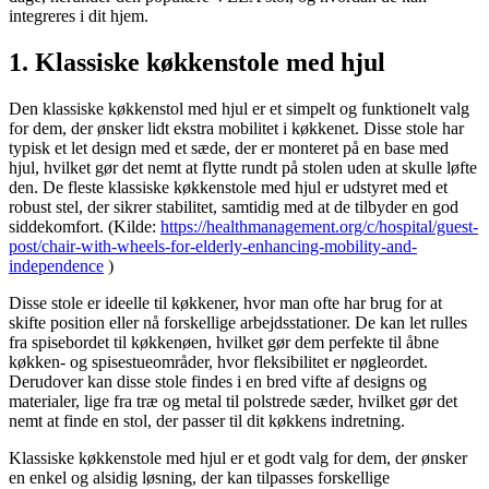
integreres i dit hjem.
1. Klassiske køkkenstole med hjul
Den klassiske køkkenstol med hjul er et simpelt og funktionelt valg
for dem, der ønsker lidt ekstra mobilitet i køkkenet. Disse stole har
typisk et let design med et sæde, der er monteret på en base med
hjul, hvilket gør det nemt at flytte rundt på stolen uden at skulle løfte
den. De fleste klassiske køkkenstole med hjul er udstyret med et
robust stel, der sikrer stabilitet, samtidig med at de tilbyder en god
siddekomfort. (Kilde:
https://healthmanagement.org/c/hospital/guest-
post/chair-with-wheels-for-elderly-enhancing-mobility-and-
independence
)
Disse stole er ideelle til køkkener, hvor man ofte har brug for at
skifte position eller nå forskellige arbejdsstationer. De kan let rulles
fra spisebordet til køkkenøen, hvilket gør dem perfekte til åbne
køkken- og spisestueområder, hvor fleksibilitet er nøgleordet.
Derudover kan disse stole findes i en bred vifte af designs og
materialer, lige fra træ og metal til polstrede sæder, hvilket gør det
nemt at finde en stol, der passer til dit køkkens indretning.
Klassiske køkkenstole med hjul er et godt valg for dem, der ønsker
en enkel og alsidig løsning, der kan tilpasses forskellige