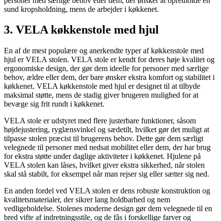
personer med særlige behov eller dem, der ønsker at opretholde en
sund kropsholdning, mens de arbejder i køkkenet.
3. VELA køkkenstole med hjul
En af de mest populære og anerkendte typer af køkkenstole med
hjul er VELA stolen. VELA stole er kendt for deres høje kvalitet og
ergonomiske design, der gør dem ideelle for personer med særlige
behov, ældre eller dem, der bare ønsker ekstra komfort og stabilitet i
køkkenet. VELA køkkenstole med hjul er designet til at tilbyde
maksimal støtte, mens de stadig giver brugeren mulighed for at
bevæge sig frit rundt i køkkenet.
VELA stole er udstyret med flere justerbare funktioner, såsom
højdejustering, ryglænsvinkel og sædetilt, hvilket gør det muligt at
tilpasse stolen præcist til brugerens behov. Dette gør dem særligt
velegnede til personer med nedsat mobilitet eller dem, der har brug
for ekstra støtte under daglige aktiviteter i køkkenet. Hjulene på
VELA stolen kan låses, hvilket giver ekstra sikkerhed, når stolen
skal stå stabilt, for eksempel når man rejser sig eller sætter sig ned.
En anden fordel ved VELA stolen er dens robuste konstruktion og
kvalitetsmaterialer, der sikrer lang holdbarhed og nem
vedligeholdelse. Stolenes moderne design gør dem velegnede til en
bred vifte af indretningsstile, og de fås i forskellige farver og