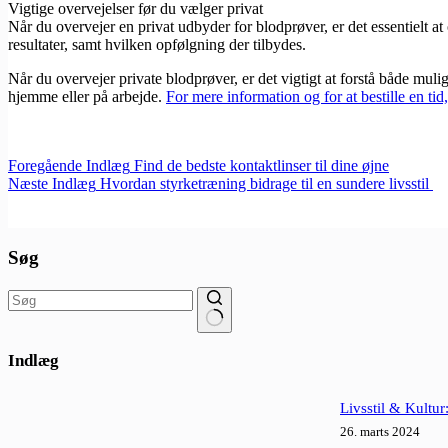
Vigtige overvejelser før du vælger privat
Når du overvejer en privat udbyder for blodprøver, er det essentielt a
resultater, samt hvilken opfølgning der tilbydes.
Når du overvejer private blodprøver, er det vigtigt at forstå både mu
hjemme eller på arbejde.
For mere information og for at bestille en ti
Foregående
Indlæg
Find de bedste kontaktlinser til dine øjne
Næste
Indlæg
Hvordan styrketræning bidrage til en sundere livsstil
Søg
Ingen
resultater
Indlæg
Livsstil & Kultur
26. marts 2024