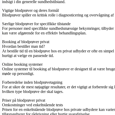
indsigt i din generelle sundhedstilstand.
Vigtige blodprøver og deres formål
Blodprøver spiller en kritisk rolle i diagnosticering og overvågning af
Særlige blodprøver for specifikke tilstande
For personer med specifikke sundhedsmæssige bekymringer, tilbyder pri
kan være afgørende for en effektiv behandlingsplan.
Booking af blodprøver privat
Hvordan bestiller man tid?
At bestille tid til en blodprøve hos en privat udbyder er ofte en sim
hurtigt at vælge en passende tid.
Online booking systemer
Online systemer til booking af blodprøver er designet til at være bruger
møde op personligt.
Forberedelse inden blodprøvetagning
For at sikre de mest nøjagtige resultater, er det vigtigt at forberede 
hvilken type blodprøve der skal tages.
Priser på blodprøver privat
Omkostninger ved enkeltstående tests
Prisen for en enkeltstående blodprøve hos private udbydere kan varie
tillægsgebyrer for rådgivning eller hurtig svarafgivelse.