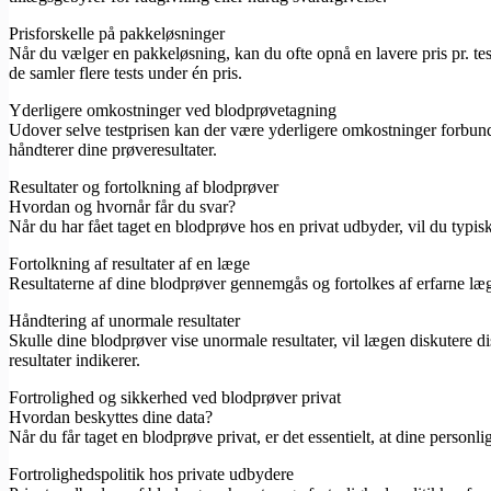
Prisforskelle på pakkeløsninger
Når du vælger en pakkeløsning, kan du ofte opnå en lavere pris pr. tes
de samler flere tests under én pris.
Yderligere omkostninger ved blodprøvetagning
Udover selve testprisen kan der være yderligere omkostninger forbund
håndterer dine prøveresultater.
Resultater og fortolkning af blodprøver
Hvordan og hvornår får du svar?
Når du har fået taget en blodprøve hos en privat udbyder, vil du typis
Fortolkning af resultater af en læge
Resultaterne af dine blodprøver gennemgås og fortolkes af erfarne læge
Håndtering af unormale resultater
Skulle dine blodprøver vise unormale resultater, vil lægen diskutere di
resultater indikerer.
Fortrolighed og sikkerhed ved blodprøver privat
Hvordan beskyttes dine data?
Når du får taget en blodprøve privat, er det essentielt, at dine personl
Fortrolighedspolitik hos private udbydere