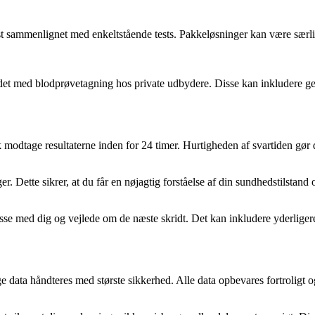
t sammenlignet med enkeltstående tests. Pakkeløsninger kan være særligt
et med blodprøvetagning hos private udbydere. Disse kan inkludere geby
k modtage resultaterne inden for 24 timer. Hurtigheden af svartiden gør
r. Dette sikrer, at du får en nøjagtig forståelse af din sundhedstilstan
sse med dig og vejlede om de næste skridt. Det kan inkludere yderligere t
ige data håndteres med største sikkerhed. Alle data opbevares fortroligt o