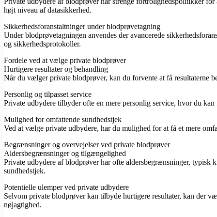
Private udbydere af blodprøver har strenge fortrolighedspolitikker for at
højt niveau af datasikkerhed.
Sikkerhedsforanstaltninger under blodprøvetagning
Under blodprøvetagningen anvendes der avancerede sikkerhedsforanstalt
og sikkerhedsprotokoller.
Fordele ved at vælge private blodprøver
Hurtigere resultater og behandling
Når du vælger private blodprøver, kan du forvente at få resultaterne 
Personlig og tilpasset service
Private udbydere tilbyder ofte en mere personlig service, hvor du k
Mulighed for omfattende sundhedstjek
Ved at vælge private udbydere, har du mulighed for at få et mere omfat
Begrænsninger og overvejelser ved private blodprøver
Aldersbegrænsninger og tilgængelighed
Private udbydere af blodprøver har ofte aldersbegrænsninger, typisk k
sundhedstjek.
Potentielle ulemper ved private udbydere
Selvom private blodprøver kan tilbyde hurtigere resultater, kan der væ
nøjagtighed.