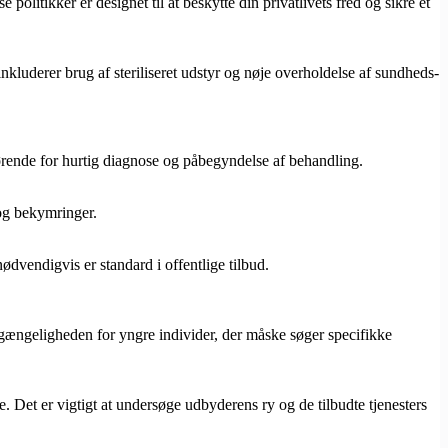
politikker er designet til at beskytte din privatlivets fred og sikre et
kluderer brug af steriliseret udstyr og nøje overholdelse af sundheds-
gørende for hurtig diagnose og påbegyndelse af behandling.
og bekymringer.
ødvendigvis er standard i offentlige tilbud.
lgængeligheden for yngre individer, der måske søger specifikke
. Det er vigtigt at undersøge udbyderens ry og de tilbudte tjenesters