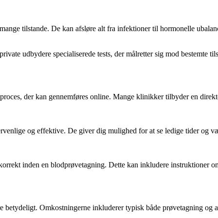
 mange tilstande. De kan afsløre alt fra infektioner til hormonelle ubala
vate udbydere specialiserede tests, der målretter sig mod bestemte tils
pel proces, der kan gennemføres online. Mange klinikker tilbyder en dir
venlige og effektive. De giver dig mulighed for at se ledige tider og vælg
sig korrekt inden en blodprøvetagning. Dette kan inkludere instruktioner o
re betydeligt. Omkostningerne inkluderer typisk både prøvetagning og 