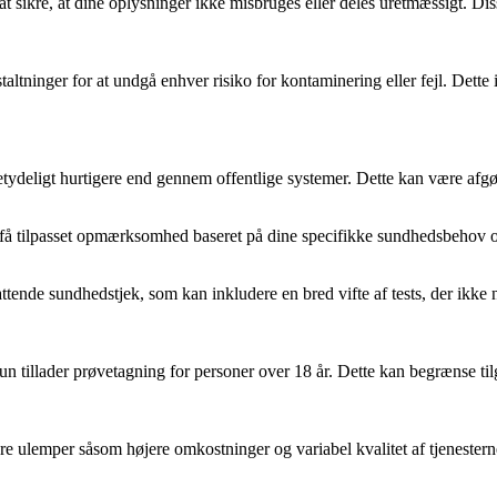
 sikre, at dine oplysninger ikke misbruges eller deles uretmæssigt. Disse 
ninger for at undgå enhver risiko for kontaminering eller fejl. Dette in
betydeligt hurtigere end gennem offentlige systemer. Dette kan være af
an få tilpasset opmærksomhed baseret på dine specifikke sundhedsbehov 
tende sundhedstjek, som kan inkludere en bred vifte af tests, der ikke n
un tillader prøvetagning for personer over 18 år. Dette kan begrænse ti
re ulemper såsom højere omkostninger og variabel kvalitet af tjenesterne